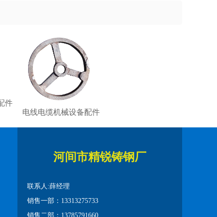
配件
电线电缆机械设备配件
河间市精锐铸钢厂
联系人:薛经理
销售一部：13313275733
销售二部：13785791660