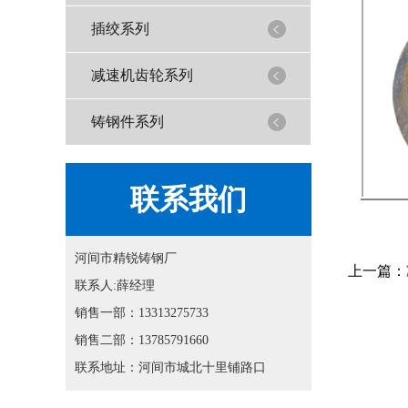
插绞系列
减速机齿轮系列
铸钢件系列
联系我们
河间市精锐铸钢厂
上一篇：
联系人:薛经理
销售一部：13313275733
销售二部：13785791660
联系地址：河间市城北十里铺路口