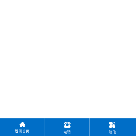
返回首页
电话
短信